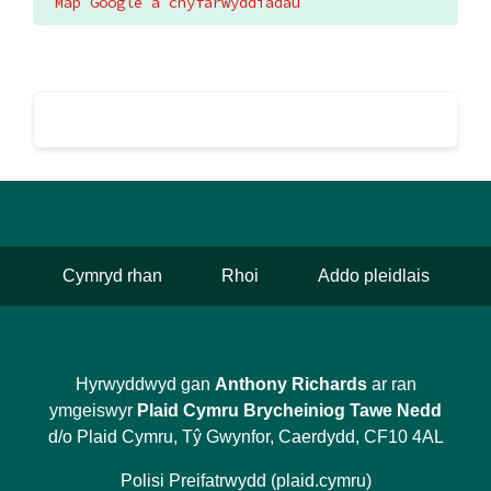
Map Google a chyfarwyddiadau
Cymryd rhan
Rhoi
Addo pleidlais
Hyrwyddwyd gan
Anthony Richards
ar ran
ymgeiswyr
Plaid Cymru Brycheiniog Tawe Nedd
d/o Plaid Cymru, Tŷ Gwynfor, Caerdydd, CF10 4AL
Polisi Preifatrwydd (plaid.cymru)