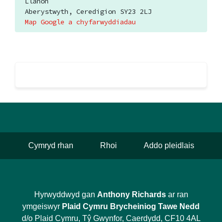
Llanon
Aberystwyth, Ceredigion SY23 2LJ
Map Google a chyfarwyddiadau
Cymryd rhan
Rhoi
Addo pleidlais
Hyrwyddwyd gan
Anthony Richards
ar ran
ymgeiswyr
Plaid Cymru Brycheiniog Tawe Nedd
d/o Plaid Cymru, Tŷ Gwynfor, Caerdydd, CF10 4AL